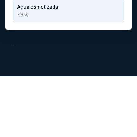
Agua osmotizada
7,6 %
```