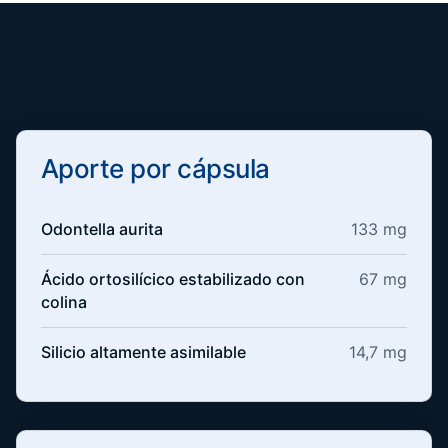
Aporte por cápsula
Odontella aurita
133 mg
Ácido ortosilícico estabilizado con
67 mg
colina
Silicio altamente asimilable
14,7 mg