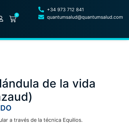
+34 973 712 841
0
quantumsalud@quantumsalud.com
glándula de la vida
azaud)
IDO
lar a través de la técnica Equilios.