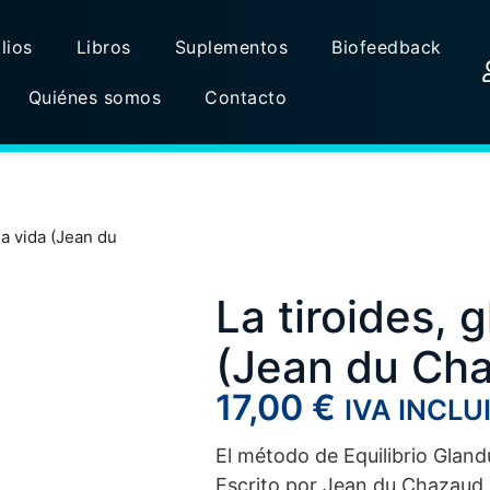
lios
Libros
Suplementos
Biofeedback
Quiénes somos
Contacto
la vida (Jean du
La tiroides, 
(Jean du Ch
17,00
€
IVA INCLU
El método de Equilibrio Glandu
Escrito por Jean du Chazaud.