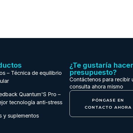
ductos
¿Te gustaría hace
presupuesto?
ios – Técnica de equilibrio
Contáctenos para recibir 
ular
consulta ahora mismo
eedback Quantum'S Pro –
PÓNGASE EN
jor tecnología anti-stress
CONTACTO AHORA
s y suplementos