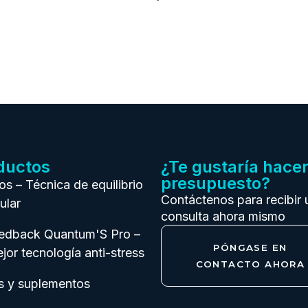
ductos
¿Te gustaría hace
presupuesto?
ios – Técnica de equilibrio
Contáctenos para recibir 
ular
consulta ahora mismo
eedback Quantum'S Pro –
PÓNGASE EN
jor tecnología anti-stress
CONTACTO AHORA
s y suplementos