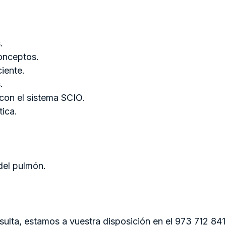
.
onceptos.
iente.
.
con el sistema SCIO.
ica.
 del pulmón.
lta, estamos a vuestra disposición en el 973 712 841 