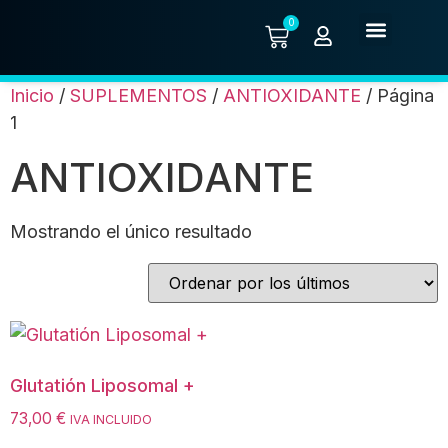
0
Quiénes somos
Inicio
/
SUPLEMENTOS
/
ANTIOXIDANTE
/ Página
1
ANTIOXIDANTE
Mostrando el único resultado
Glutatión Liposomal +
73,00
€
IVA INCLUIDO