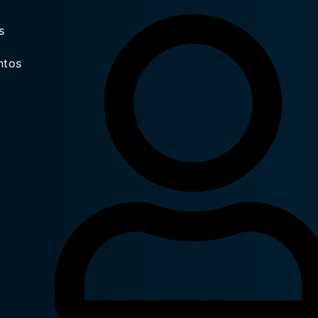
s
ntos